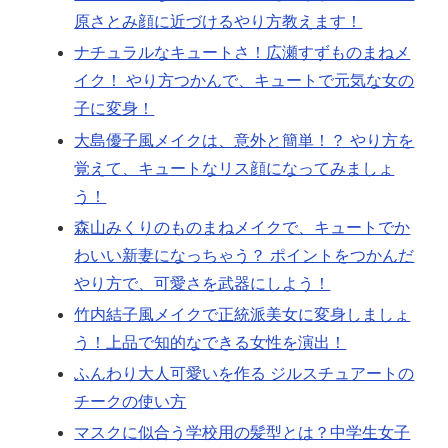
原さとみ顔に近づけるやり方教えます！
ナチュラルなキュートさ！広瀬すずものまねメ
イク！ やり方つかんで、キュートで元気な女の
子に変身！
大島優子風メイクは、意外と簡単！？ やり方を
覚えて、キュートなリス顔になってみましょ
う！
森山みくりのものまねメイクで、キュートでか
わいい新妻になっちゃう？ ポイントをつかんだ
やり方で、可愛さを武器にしよう！
竹内結子風メイクで正統派美女に変身しましょ
う！上品で知的なできる女性を演出！
ふんわり大人可愛いを作る ジルスチュアートの
チークの使い方
マスクに似合う学校用の髪型とは？中学生女子