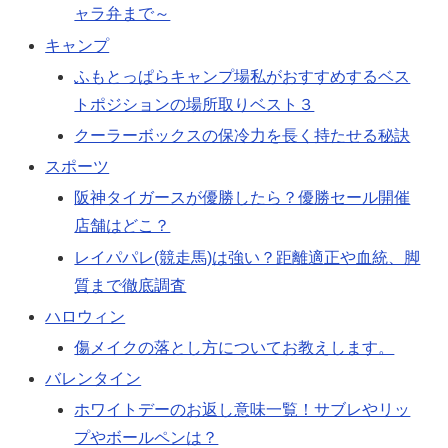
ャラ弁まで～
キャンプ
ふもとっぱらキャンプ場私がおすすめするベス
トポジションの場所取りベスト３
クーラーボックスの保冷力を長く持たせる秘訣
スポーツ
阪神タイガースが優勝したら？優勝セール開催
店舗はどこ？
レイパパレ(競走馬)は強い？距離適正や血統、脚
質まで徹底調査
ハロウィン
傷メイクの落とし方についてお教えします。
バレンタイン
ホワイトデーのお返し意味一覧！サブレやリッ
プやボールペンは？