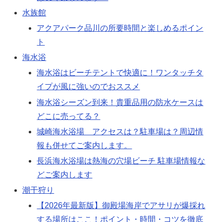
水族館
アクアパーク品川の所要時間と楽しめるポイン
ト
海水浴
海水浴はビーチテントで快適に！ワンタッチタ
イプが風に強いのでおススメ
海水浴シーズン到来！貴重品用の防水ケースは
どこに売ってる？
城崎海水浴場 アクセスは？駐車場は？周辺情
報も併せてご案内します。
長浜海水浴場は熱海の穴場ビーチ 駐車場情報な
どご案内します
潮干狩り
【2026年最新版】御殿場海岸でアサリが爆採れ
する場所はここ！ポイント・時間・コツを徹底