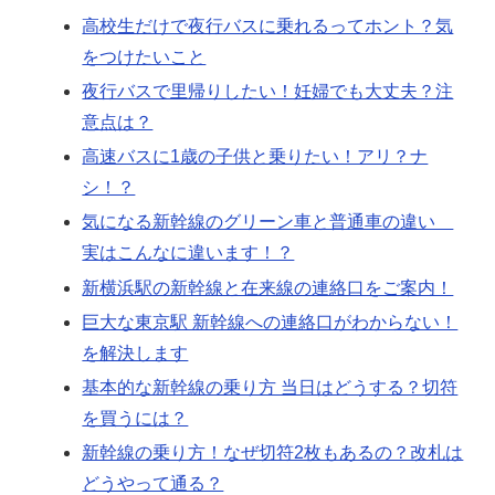
高校生だけで夜行バスに乗れるってホント？気
をつけたいこと
夜行バスで里帰りしたい！妊婦でも大丈夫？注
意点は？
高速バスに1歳の子供と乗りたい！アリ？ナ
シ！？
気になる新幹線のグリーン車と普通車の違い
実はこんなに違います！？
新横浜駅の新幹線と在来線の連絡口をご案内！
巨大な東京駅 新幹線への連絡口がわからない！
を解決します
基本的な新幹線の乗り方 当日はどうする？切符
を買うには？
新幹線の乗り方！なぜ切符2枚もあるの？改札は
どうやって通る？