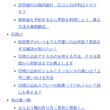
読売旅行の国内旅行 口コミの評判はイマイ
チ？
新幹線を予約するなら早割を利用しよう。購入
方法を徹底解説。
日焼け
松田聖子がいつまでも可愛いのは何故？美肌す
ぎる秘訣が知りたい！
日焼け止めでテカるのを抑える方法 テカる原
因から対処法までお教えします
日焼け止めのジェルとエッセンスの違いは？上
手に使い分ける方法
日焼け止めスプレーの効果ってどれくらい？顔
にも使える？
旬の食べ物
カリカリ梅の作り方～意外と簡単！～