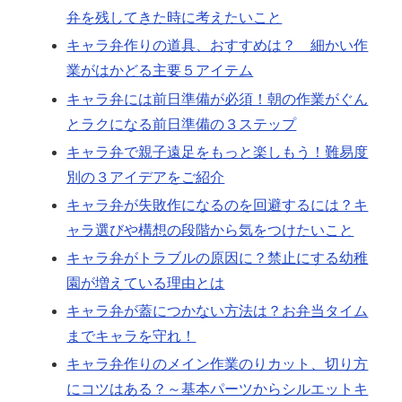
弁を残してきた時に考えたいこと
キャラ弁作りの道具、おすすめは？ 細かい作
業がはかどる主要５アイテム
キャラ弁には前日準備が必須！朝の作業がぐん
とラクになる前日準備の３ステップ
キャラ弁で親子遠足をもっと楽しもう！難易度
別の３アイデアをご紹介
キャラ弁が失敗作になるのを回避するには？キ
ャラ選びや構想の段階から気をつけたいこと
キャラ弁がトラブルの原因に？禁止にする幼稚
園が増えている理由とは
キャラ弁が蓋につかない方法は？お弁当タイム
までキャラを守れ！
キャラ弁作りのメイン作業のりカット、切り方
にコツはある？～基本パーツからシルエットキ