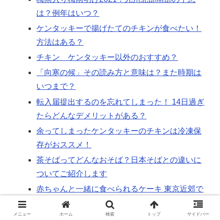
は？例年はいつ？
ケンタッキーで揚げたてのチキンが食べたい！
方法はある？
チキン ケンタッキー以外のおすすめ？
「向寒の候」その読み方と意味は？また時期は
いつまで？
転入届提出するのを忘れてしまった！ 14日過ぎ
たらどんなデメリットがある？
余ってしまったケンタッキーのチキンは冷凍保
存がおススメ！
茶そばってどんなおそば？日本そばとの違いに
ついてご紹介します
赤ちゃんと一緒に食べられるケーキ 東京近郊で
買えるショップ
メニュー
ホーム
検索
トップ
サイドバー
ケーキの宅配 当日配達OKのお店【東京・大阪】