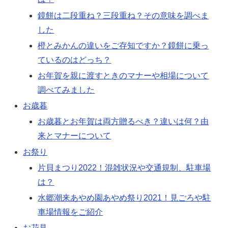
鏡餅は二段重ね？三段重ね？その意味を調べま
した
橙とみかんの違いをご存知ですか？鏡餅に乗っ
ているのはどっち？
お年賀を親に渡すときのマナーや相場について
調べてみました
お歳暮
お歳暮とお年賀は両方贈るべき？違いは何？由
来とマナーについて
お祭り
片貝まつり2022！混雑状況や交通規制、駐車場
は？
水郷潮来あやめ園あやめ祭り2021！見ごろや駐
車場情報をご紹介
お花見