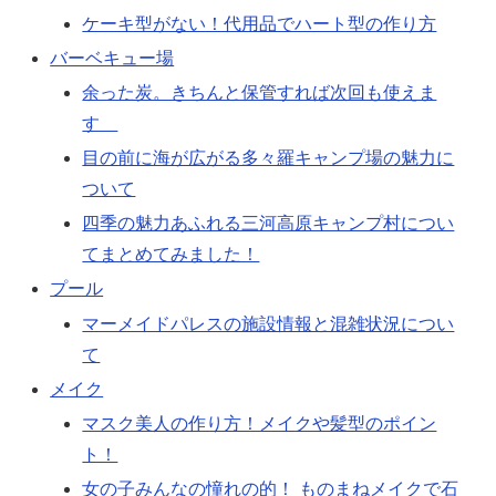
ケーキ型がない！代用品でハート型の作り方
バーベキュー場
余った炭。きちんと保管すれば次回も使えま
す
目の前に海が広がる多々羅キャンプ場の魅力に
ついて
四季の魅力あふれる三河高原キャンプ村につい
てまとめてみました！
プール
マーメイドパレスの施設情報と混雑状況につい
て
メイク
マスク美人の作り方！メイクや髪型のポイン
ト！
女の子みんなの憧れの的！ ものまねメイクで石