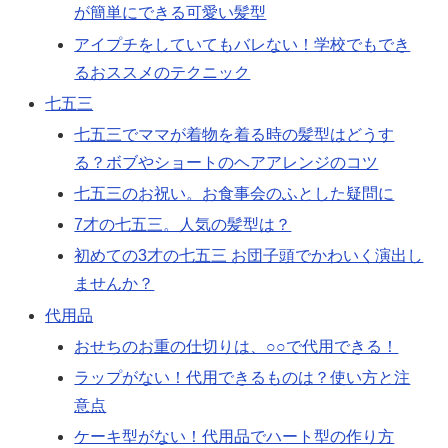
が簡単にできる可愛い髪型
アイプチをしていてもバレない！学校でもでき
るおススメのテクニック
七五三
七五三でママが着物を着る時の髪型はどうす
る？ボブやショートのヘアアレンジのコツ
七五三のお祝い。お食事会のふとした疑問に
7才の七五三。人気の髪型は？
初めての3才の七五三 お団子頭でかわいく演出し
ませんか？
代用品
おせちのお重の仕切りは、○○で代用できる！
ラップがない！代用できるものは？使い方と注
意点
ケーキ型がない！代用品でハート型の作り方