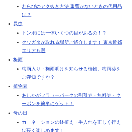
わらびのアク抜き方法 重曹がないときの代用品
は？
昆虫
トンボには一体いくつの目があるの！？
クワガタが取れる場所ご紹介します！ 東京近郊
エリア５選
梅雨
梅雨入り・梅雨明けを知らせる植物、梅雨葵を
ご存知ですか？
植物園
あしかがフラワーパークの割引券・無料券・ク
ーポンを簡単にゲット！
母の日
カーネーションの鉢植え・手入れを正しく行え
ば長く楽しめます！