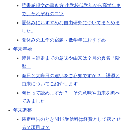
読書感想文の書き方 小学校低学年から高学年ま
で、それぞれのコツ
夏休みにおすすめな自由研究についてまとめま
した。
夏休みの工作の宿題～低学年におすすめ
年末年始
睦月～師走までの意味や由来は？月の異名「陰
暦」
晦日と大晦日の違いをご存知ですか？ 語源と
由来についてご紹介します
晦日って読めますか？ その意味や由来を調べ
てみました
年末調整
確定申告のときNHK受信料は経費として落とせ
る？項目は？