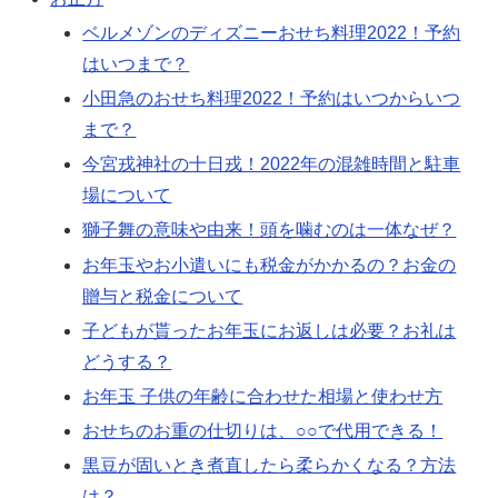
ベルメゾンのディズニーおせち料理2022！予約
はいつまで？
小田急のおせち料理2022！予約はいつからいつ
まで？
今宮戎神社の十日戎！2022年の混雑時間と駐車
場について
獅子舞の意味や由来！頭を噛むのは一体なぜ？
お年玉やお小遣いにも税金がかかるの？お金の
贈与と税金について
子どもが貰ったお年玉にお返しは必要？お礼は
どうする？
お年玉 子供の年齢に合わせた相場と使わせ方
おせちのお重の仕切りは、○○で代用できる！
黒豆が固いとき煮直したら柔らかくなる？方法
は？