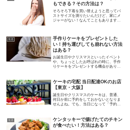
もできる？その方法は？
そろそろ下着を買い替えようと思ってバ
ストサイズを測りたいんだけど、家にメ
ジャーがない！なんてこともありますよ
ね。でも、実はメジャーがなくてもバス
トのサイズを測ることができるんです。
その方法を3つお伝えし、その中でもどれ
手作りケーキをプレゼントした
が一番おすすめか？とい...
生活
い！持ち運びしても崩れない方法
はある？
お誕生日やクリスマスといったイベント
や、ちょっとしたお呼ばれの時に、手作
りケーキをプレゼントする機会がありま
すね。そんな時気になるのが、持ち運び
の間にケーキが崩れないか、とか、傷ま
ないかということですよね。そこで、手
ケーキの宅配 当日配達OKのお店
生活
作りケーキを持ち運びして...
【東京・大阪】
誕生日やクリスマスのケーキは、普通、
何日か前に予約をしておかないとなりま
せんよね。でも、当日になって「予約し
忘れてた！」と思い出したり、急な企画
だったりすると、ケーキが用意できない
なんて、事態になることも。そんな時、
ケンタッキーで揚げたてのチキン
生活
当日でも宅配してくれるケ...
が食べたい！方法はある？