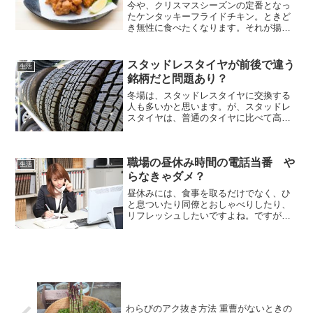
今や、クリスマスシーズンの定番となっ
たケンタッキーフライドチキン。ときど
き無性に食べたくなります。それが揚げ
たての熱々だったら最高ですよね。で
も、ケンタッキーでは大抵、ケースに並
んでいる作り置きのものを渡されます
スタッドレスタイヤが前後で違う
生活
ね。そこで、どうしてもケンタ...
銘柄だと問題あり？
冬場は、スタッドレスタイヤに交換する
人も多いかと思います。が、スタッドレ
スタイヤは、普通のタイヤに比べて高額
ですし、4本全部交換するとなると、なか
なかの出費になるので、ちょっと躊躇し
てしまいますね。もし、前だけまたは後
職場の昼休み時間の電話当番 や
ろだけ交換したい場合、...
生活
らなきゃダメ？
昼休みには、食事を取るだけでなく、ひ
と息ついたり同僚とおしゃべりしたり、
リフレッシュしたいですよね。ですが、
昼休み時間にも電話が鳴る職場って少な
くないですね。そんな時、あなたの職場
ではどう対応していますか？電話当番が
ある職場もあるようですね...
わらびのアク抜き方法 重曹がないときの