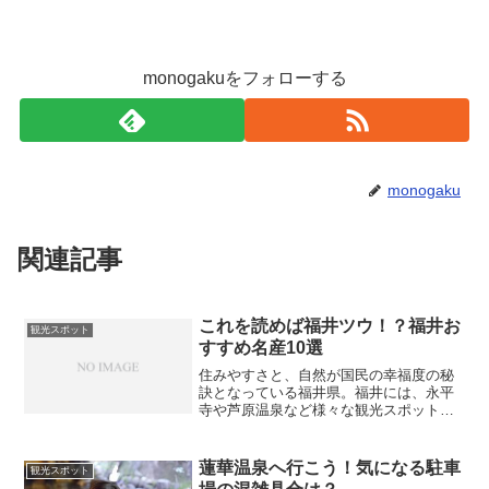
monogakuをフォローする
monogaku
関連記事
これを読めば福井ツウ！？福井お
観光スポット
すすめ名産10選
住みやすさと、自然が国民の幸福度の秘
訣となっている福井県。福井には、永平
寺や芦原温泉など様々な観光スポットが
ある事で知られていますが、日本海に面
した、土地の利を活かした新鮮な魚介類
を使った料理だけでなく、越前そばやカ
蓮華温泉へ行こう！気になる駐車
観光スポット
ツなどバラエティーに富ん...