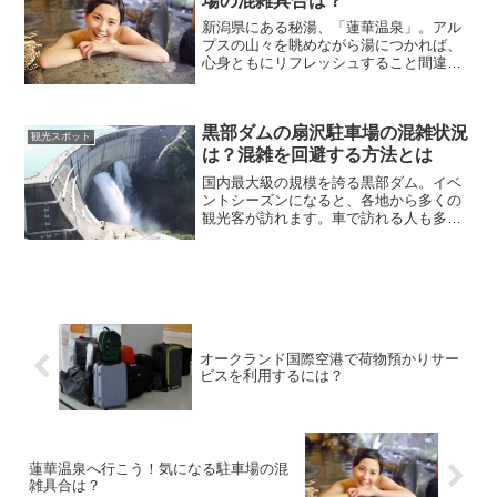
場の混雑具合は？
新潟県にある秘湯、「蓮華温泉」。アル
プスの山々を眺めながら湯につかれば、
心身ともにリフレッシュすること間違い
なしでしょう。今回は、そんな蓮華温泉
の駐車場情報をお届けします。蓮華温泉
は登山家たちの癒しスポット蓮華温泉が
黒部ダムの扇沢駐車場の混雑状況
あるのは、中部山岳国立公...
観光スポット
は？混雑を回避する方法とは
国内最大級の規模を誇る黒部ダム。イベ
ントシーズンになると、各地から多くの
観光客が訪れます。車で訪れる人も多
く、気になるのは駐車場の混雑状況です
よね。今回は、扇沢駐車場の混雑につい
て見ていこうと思います。黒部ダムとは
黒部ダムは水力発電専用のダ...
オークランド国際空港で荷物預かりサー
ビスを利用するには？
蓮華温泉へ行こう！気になる駐車場の混
雑具合は？