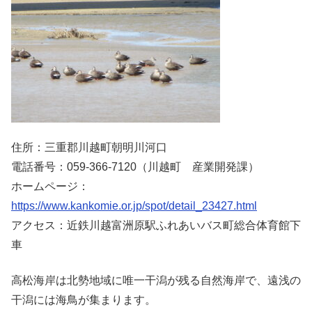
住所：三重郡川越町朝明川河口
電話番号：059-366-7120（川越町 産業開発課）
ホームページ：
https://www.kankomie.or.jp/spot/detail_23427.html
アクセス：近鉄川越富洲原駅ふれあいバス町総合体育館下
車
高松海岸は北勢地域に唯一干潟が残る自然海岸で、遠浅の
干潟には海鳥が集まります。