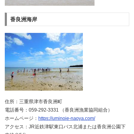
香良洲海岸
住所：三重県津市香良洲町
電話番号：059-292-3331 （香良洲漁業協同組合）
ホームページ：
https://uminoie-naoya.com/
アクセス：JR近鉄津駅東口バス北浦または香良洲公園下