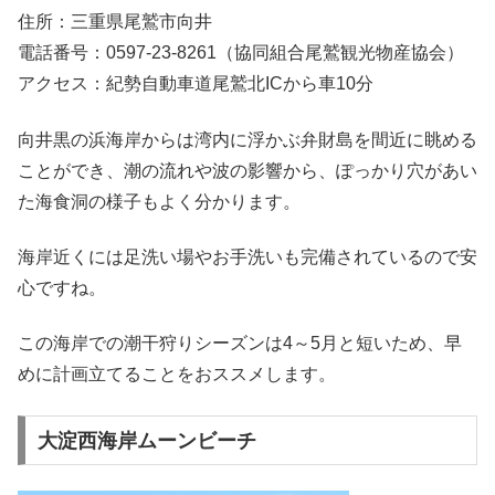
住所：三重県尾鷲市向井
電話番号：0597-23-8261（協同組合尾鷲観光物産協会）
アクセス：紀勢自動車道尾鷲北ICから車10分
向井黒の浜海岸からは湾内に浮かぶ弁財島を間近に眺める
ことができ、潮の流れや波の影響から、ぽっかり穴があい
た海食洞の様子もよく分かります。
海岸近くには足洗い場やお手洗いも完備されているので安
心ですね。
この海岸での潮干狩りシーズンは4～5月と短いため、早
めに計画立てることをおススメします。
大淀西海岸ムーンビーチ