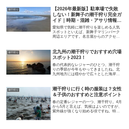
場スポットがあるんですよ！和歌山の潮
干狩り事情和歌山では、現...
【2026年最新版】駐車場で失敗
潮干狩り
しない！新舞子の潮干狩り完全ガ
イド｜時期・混雑・アサリ情報ま
とめ
愛知県で気軽に潮干狩りを楽しめる人気
スポットといえば、新舞子マリンパーク
周辺エリアです。名古屋からのアクセス
も良く、ファミリーや初心者にも人気で
すが、注意すべきなのが「駐車場問題」
です。特にゴールデンウィークや週末
北九州の潮干狩りでおすすめ穴場
潮干狩り
は、駐車場が満車になりやす...
スポット2023！
春の代表的なレジャーのひとつ、潮干狩
りの季節が今年もやってきましたね。北
九州地方には穏やかで広々とした海岸線
が多く、家族のお出かけに適した場所が
たくさんあります。この記事では、・北
九州の潮干狩りで無料のおすすめ穴場ス
潮干狩りに行く時の服装は？女性
潮干狩り
ポット2023・北九州の...
＆子供のおすすめと注意ポイント
春の定番レジャーの一つ、潮干狩り。4月
から5月と言えば、気候はよいのですが、
紫外線が強くなり始める頃ですね。特に
海で遮るもののない潮干狩りでは、紫外
線対策にも気をつけたいところ。また、
暖かくなったようでも、海風があった