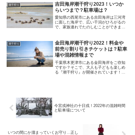
り、濡れてしまったりし...
吉田海岸潮干狩り2023！いつか
潮干狩り
らいつまで？駐車場は？
愛知県の西尾市にある吉田海岸は三河湾
に面した海岸で、広い干潟がひろがるの
で、家族連れでたのしむことができま
す。この記事では、・吉田海岸の潮干狩
り2023！いつからいつまで？・吉田海岸
の潮干狩り2023！料金は？・吉田海岸の
金田海岸潮干狩り2022！料金や
潮干狩り
潮干狩り2023！...
前売り割り引きチケットは？駐車
場や混雑情報まで
千葉県木更津市にある金田海岸をご存知
ですか？そこで、大人も子どもも楽しめ
る『潮干狩り』が開催されています！今
回はこの時期だから楽しめる金田海岸の
潮干狩りにまとめてみたいと思いま
す。・金田海岸の潮干狩り2021！いつか
らいつまで？・金田海岸の...
今宮戎神社の十日戎！2022年の混雑時間
と駐車場について
いつの間にか溜まっていくお守り…正し