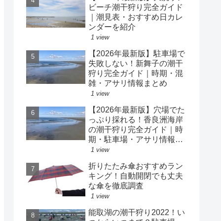
ビーチ潮干狩り完全ガイド
｜潮見表・おすすめ日カレ
ンダーを紹介
1 view
【2026年最新版】駐車場で
失敗しない！新舞子の潮干
狩り完全ガイド｜時期・混
雑・アサリ情報まとめ
1 view
【2026年最新版】穴場でた
っぷり採れる！香良洲海岸
の潮干狩り完全ガイド｜時
期・駐車場・アサリ情報ま
とめ
1 view
折りたたみ傘おすすめラン
キング！自動開閉でも丈夫
な傘を徹底調査
1 view
能取湖の潮干狩り2022！い