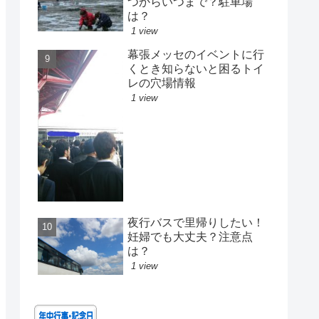
つからいつまで？駐車場
は？
1 view
幕張メッセのイベントに行
くとき知らないと困るトイ
レの穴場情報
1 view
夜行バスで里帰りしたい！
妊婦でも大丈夫？注意点
は？
1 view