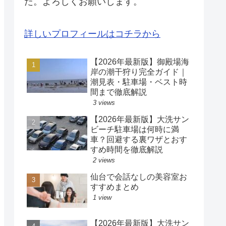
た。よろしくお願いします。
詳しいプロフィールはコチラから
【2026年最新版】御殿場海
岸の潮干狩り完全ガイド｜
潮見表・駐車場・ベスト時
間まで徹底解説
3 views
【2026年最新版】大洗サン
ビーチ駐車場は何時に満
車？回避する裏ワザとおす
すめ時間を徹底解説
2 views
仙台で会話なしの美容室お
すすめまとめ
1 view
【2026年最新版】大洗サン