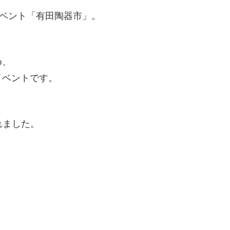
イベント「有田陶器市」。
め、
イベントです。
、
れました。
、
。