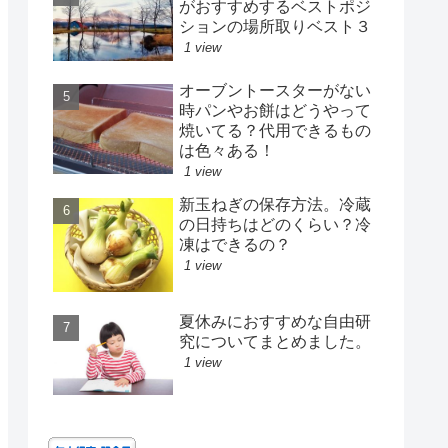
がおすすめするベストポジ
ションの場所取りベスト３
1 view
オーブントースターがない
時パンやお餅はどうやって
焼いてる？代用できるもの
は色々ある！
1 view
新玉ねぎの保存方法。冷蔵
の日持ちはどのくらい？冷
凍はできるの？
1 view
夏休みにおすすめな自由研
究についてまとめました。
1 view