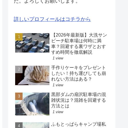
た。よろしくお願いします。
詳しいプロフィールはコチラから
【2026年最新版】大洗サン
ビーチ駐車場は何時に満
車？回避する裏ワザとおす
すめ時間を徹底解説
1 view
手作りケーキをプレゼント
したい！持ち運びしても崩
れない方法はある？
1 view
黒部ダムの扇沢駐車場の混
雑状況は？混雑を回避する
方法とは
1 view
ふもとっぱらキャンプ場私