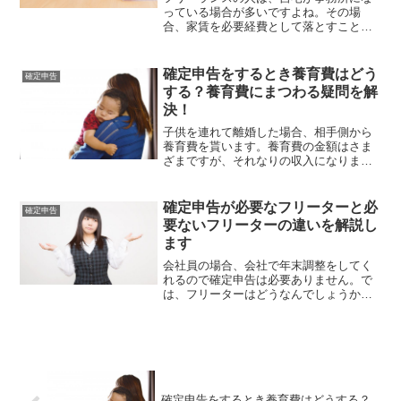
っている場合が多いですよね。その場
合、家賃を必要経費として落とすことが
できます。でも、ルームシェアをしてい
る場合はどうなんでしょうか？どのよう
に申請をしたらいいのか、自分の部屋を
確定申告をするとき養育費はどう
確定申告
貸している場合はどうするの...
する？養育費にまつわる疑問を解
決！
子供を連れて離婚した場合、相手側から
養育費を貰います。養育費の金額はさま
ざまですが、それなりの収入になります
よね。養育費は、確定申告をしないとい
けないんでしょうか？また、養育費を払
っている場合はどうしたらいいんでしょ
確定申告が必要なフリーターと必
確定申告
うか？そんな疑問にお答え...
要ないフリーターの違いを解説し
ます
会社員の場合、会社で年末調整をしてく
れるので確定申告は必要ありません。で
は、フリーターはどうなんでしょうか？
フリーターの場合、確定申告が必要な人
と必要ない人に分かれます。その違いは
何か、詳しく解説しましょう。確定申告
が必要なフリーターとはま...
確定申告をするとき養育費はどうする？