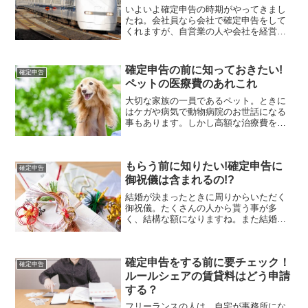
いよいよ確定申告の時期がやってきまし
たね。会社員なら会社で確定申告をして
くれますが、自営業の人や会社を経営す
る人達は自分で確定申告をしないといけ
ません。そのとき、気になるのが経費で
はないでしょうか？どこまでが経費とし
確定申告の前に知っておきたい!
確定申告
て落とせるのか、悩んじゃ...
ペットの医療費のあれこれ
大切な家族の一員であるペット。ときに
はケガや病気で動物病院のお世話になる
事もあります。しかし高額な治療費を払
うのは大変ですね。そこで、今回は確定
申告の前に知っておきたいペットの医療
費と医療費控除についてご説明します。
もらう前に知りたい!確定申告に
ペットの医療費は控除でき...
確定申告
御祝儀は含まれるの!?
結婚が決まったときに周りからいただく
御祝儀。たくさんの人から貰う事が多
く、結構な額になりますね。また結婚以
外でもお子さんの誕生、入学、卒業、就
職と御祝儀をいただく機会はあります。
物入りの時にいただいた御祝儀、新生活
確定申告をする前に要チェック！
やお子さんのために有意義に...
確定申告
ルールシェアの賃貸料はどう申請
する？
フリーランスの人は、自宅が事務所にな