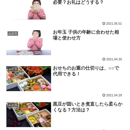
必要？お礼はどうする？
2021.05.01
お年玉 子供の年齢に合わせた相
お正月
場と使わせ方
2021.04.30
おせちのお重の仕切りは、○○で
お正月
代用できる！
2021.04.29
黒豆が固いとき煮直したら柔らか
お正月
くなる？方法は？