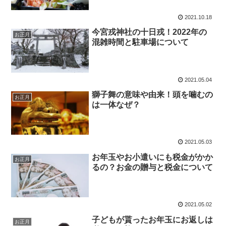
2021.10.18
今宮戎神社の十日戎！2022年の
お正月
混雑時間と駐車場について
2021.05.04
獅子舞の意味や由来！頭を噛むの
お正月
は一体なぜ？
2021.05.03
お年玉やお小遣いにも税金がかか
お正月
るの？お金の贈与と税金について
2021.05.02
子どもが貰ったお年玉にお返しは
お正月