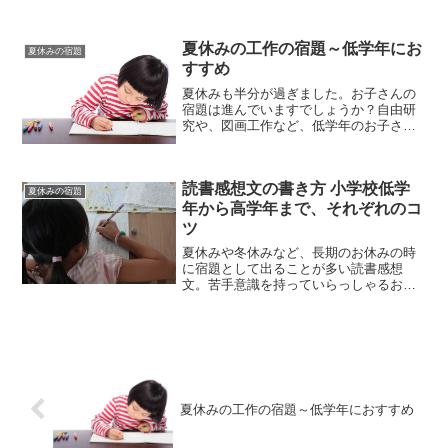
夏休みの工作の宿題～低学年にお
夏休みの宿題
すすめ
夏休みも半分が過ぎました。お子さんの
宿題は進んでいますでしょうか？自由研
究や、図画工作など、低学年のお子さん
をお持ちの方は何をさせてあげればいい
か悩みますよね。そんな時に、外出先で
お金をかけずに材料が手に入り、低学年
読書感想文の書き方 小学校低学
のお子さんにも、手軽にで...
夏休みの宿題
年から高学年まで、それぞれのコ
ツ
夏休みや冬休みなど、長期のお休みの時
に宿題として出ることが多い読書感想
文。苦手意識を持っていらっしゃるお子
さんも多いのではないでしょうか。ま
た、小学校低学年のお子さんがいきなり
読書感想文を書くのは、意外とハードル
が高いものです。そこで、読書...
夏休みの工作の宿題～低学年におすすめ