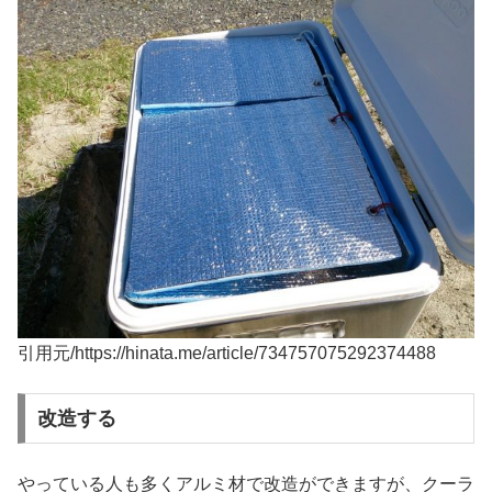
引用元/https://hinata.me/article/734757075292374488
改造する
やっている人も多くアルミ材で改造ができますが、クーラ